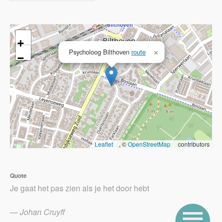
+
Psycholoog Bilthoven
route
×
−
Leaflet
, ©
OpenStreetMap
contributors
Quote
Je gaat het pas zien als je het door hebt
—
Johan Cruyff