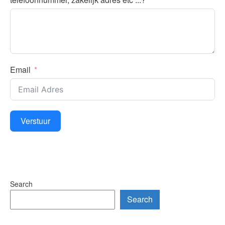
Email
Verstuur
Search
Search