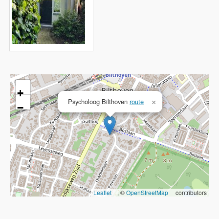
+
Psycholoog Bilthoven
route
×
−
Leaflet
, ©
OpenStreetMap
contributors