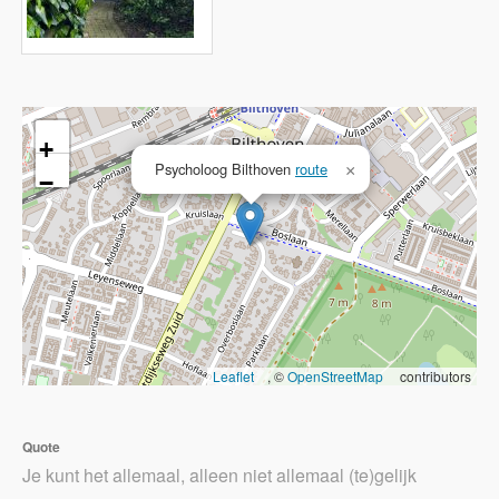
+
Psycholoog Bilthoven
route
×
−
Leaflet
, ©
OpenStreetMap
contributors
Quote
Je kunt het allemaal, alleen niet allemaal (te)gelijk