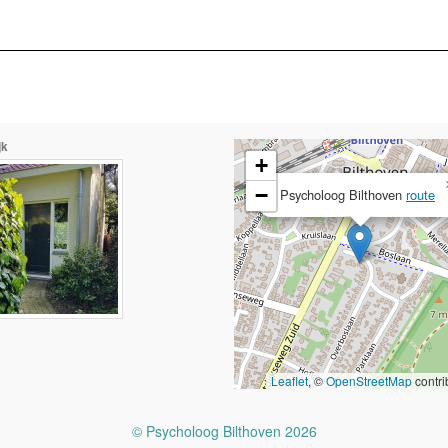
jk
+
−
Psycholoog Bilthoven
route
Leaflet
, ©
OpenStreetMap
contri
© Psycholoog Bilthoven 2026