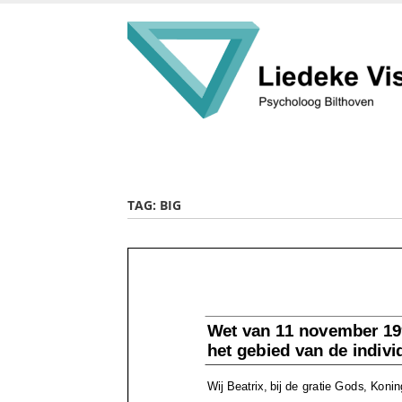
Skip
to
main
content
TAG:
BIG