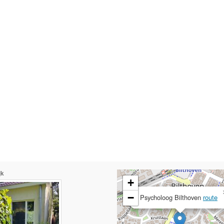
jk
+
−
Psycholoog Bilthoven
route