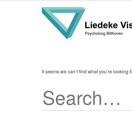
Skip
to
main
content
It seems we can’t find what you’re looking 
Search
for: