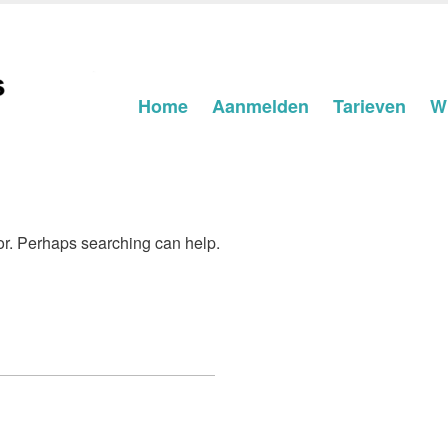
Skip
Home
Aanmelden
Tarieven
Wi
to
content
for. Perhaps searching can help.